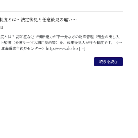
制度とは～法定後見と任意後見の違い～
5日
度とは？ 認知症などで判断能力が不十分な方の財産管理（預金の出し入
身上監護（介護サービス利用契約等）を、成年後見人が行う制度です。《一
北海道成年後見センター》http://www.do-ko […]
続きを読む