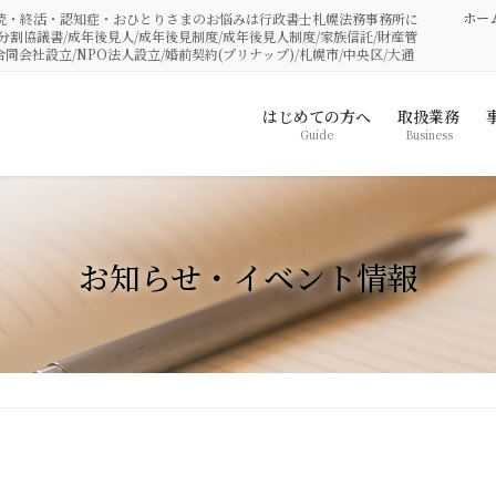
ホー
相続・終活・認知症・おひとりさまのお悩みは行政書士札幌法務事務所に
分割協議書/成年後見人/成年後見制度/成年後見人制度/家族信託/財産管
合同会社設立/NPO法人設立/婚前契約(プリナップ)/札幌市/中央区/大通
はじめての方へ
取扱業務
Guide
Business
お知らせ・イベント情報