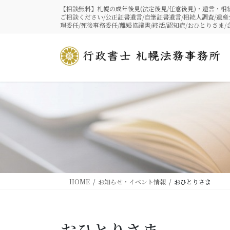
コ
ナ
【相談無料】札幌の成年後見(法定後見/任意後見)・遺言・
ン
ビ
ご相談ください/公正証書遺言/自筆証書遺言/相続人調査/遺産
理委任/死後事務委任/離婚協議書/終活/認知症/おひとりさま/
テ
ゲ
ン
ー
ツ
シ
に
ョ
移
ン
動
に
移
動
HOME
お知らせ・イベント情報
おひとりさま
おひとりさま