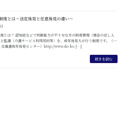
制度とは～法定後見と任意後見の違い～
5日
度とは？ 認知症などで判断能力が不十分な方の財産管理（預金の出し入
身上監護（介護サービス利用契約等）を、成年後見人が行う制度です。《一
北海道成年後見センター》http://www.do-ko […]
続きを読む