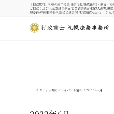
コ
ナ
【相談無料】札幌の成年後見(法定後見/任意後見)・遺言・
ン
ビ
ご相談ください/公正証書遺言/自筆証書遺言/相続人調査/遺産
理委任/死後事務委任/離婚協議書/終活/認知症/おひとりさま/
テ
ゲ
ン
ー
ツ
シ
に
ョ
移
ン
動
に
移
動
HOME
お知らせ・イベント情報
2022年6月
2022年6月