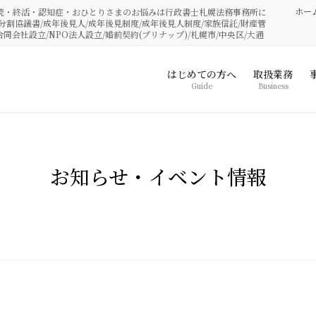
ホー
相続・終活・認知症・おひとりさまのお悩みは行政書士札幌法務事務所に
分割協議書/成年後見人/成年後見制度/成年後見人制度/家族信託/財産管
合同会社設立/NPO法人設立/婚前契約(プリナップ)/札幌市/中央区/大通
はじめての方へ
取扱業務
Guide
Business
お知らせ・イベント情報